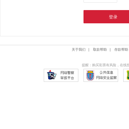
关于我们
|
取款帮助
|
存款帮助
提醒：购买彩票有风险，在线